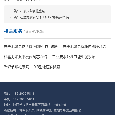
上一篇：
yb液压陶瓷柱塞泵
下一篇：
柱塞泥浆泵配件压水环的构造和作用
相关服务
/ SERVICE
柱塞泥浆泵球形阀芯阀座作用讲解
柱塞泥浆泵阀箱内阀座介绍
柱塞泥浆泵平板阀阀芯介绍
工业废水处理节能型泥浆泵
陶瓷节能柱塞泵
YB型液压输浆泵
电话：182 2006 5811
手机：182 2006 5811
地址：陕西省咸阳市秦都区西华路108号副3号
版权所有：柱塞泥浆泵_陶瓷柱塞泵_咸阳华星泵业有限公司